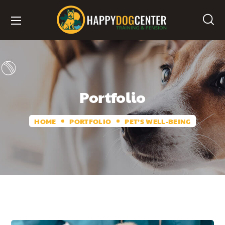
Portfolio
HOME
PORTFOLIO
PET’S WELL-BEING