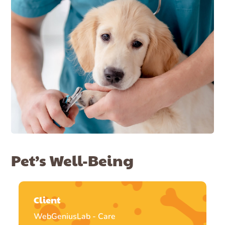
Pet’s Well-Being
Client
WebGeniusLab - Care